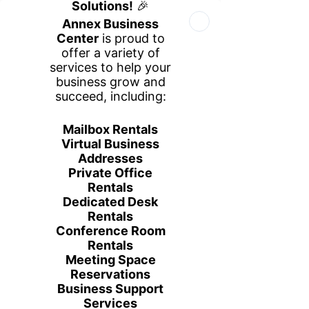
Book Your Space
Book a Tour
Call Us