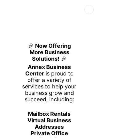
Book Your Space
Book a Tour
Call Us